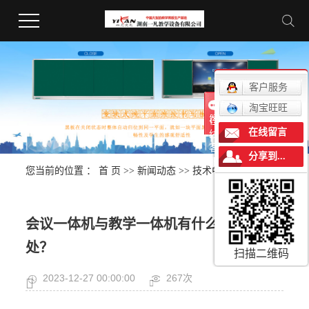
客户服务
淘宝旺旺
在
在线留言
线
客
分享到...
服
您当前的位置 ：
首 页
>>
新闻动态
>>
技术中心
会议一体机与教学一体机有什么相同之
处？
扫描二维码
2023-12-27 00:00:00
267次